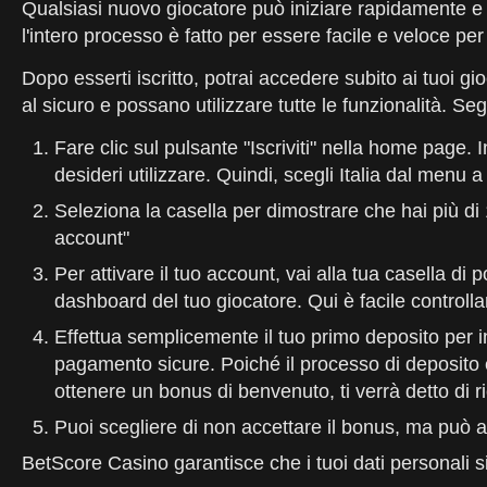
Qualsiasi nuovo giocatore può iniziare rapidamente e 
l'intero processo è fatto per essere facile e veloce per 
Dopo esserti iscritto, potrai accedere subito ai tuoi g
al sicuro e possano utilizzare tutte le funzionalità. Se
Fare clic sul pulsante "Iscriviti" nella home page. 
desideri utilizzare. Quindi, scegli Italia dal menu a
Seleziona la casella per dimostrare che hai più di 
account"
Per attivare il tuo account, vai alla tua casella di 
dashboard del tuo giocatore. Qui è facile controllar
Effettua semplicemente il tuo primo deposito per i
pagamento sicure. Poiché il processo di deposito è 
ottenere un bonus di benvenuto, ti verrà detto di r
Puoi scegliere di non accettare il bonus, ma può ai
BetScore Casino garantisce che i tuoi dati personali si