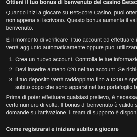
Ottieni il tuo bonus di benvenuto del casinò Bets
Quando inizi a giocare su BetScore Casino, puoi otten
non appena si iscrivono. Questo bonus aumenta il valor
benvenuto.
È il momento di verificare il tuo account ed effettuare
verrà aggiunto automaticamente oppure puoi utilizzare
Crea un nuovo account. Controlla le tue informazio
Devi inserire almeno €20 nel tuo account. Se richie
Il tuo deposito verrà raddoppiato fino a €200 e spes
subito dopo che sono apparsi nel tuo portafoglio 
Prima di poter effettuare qualsiasi prelievo, è neces
certo numero di volte. Il bonus di benvenuto è valido so
domande sull'attivazione, il team di supporto è disponib
Come registrarsi e iniziare subito a giocare