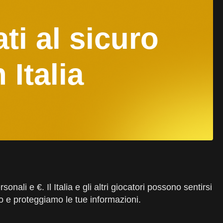
i al sicuro
Italia
ali e €. Il Italia e gli altri giocatori possono sentirsi
mo e proteggiamo le tue informazioni.