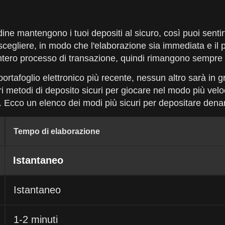
ne mantengono i tuoi depositi al sicuro, così puoi sentir
egliere, in modo che l'elaborazione sia immediata e il proc
'intero processo di transazione, quindi rimangono sempre 
portafoglio elettronico più recente, nessun altro sarà in 
i metodi di deposito sicuri per giocare nel modo più velo
o. Ecco un elenco dei modi più sicuri per depositare dena
Tempo di elaborazione
Istantaneo
Istantaneo
1-2 minuti