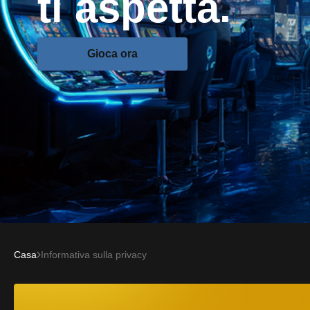
ti aspetta.
Gioca ora
Casa
Informativa sulla privacy