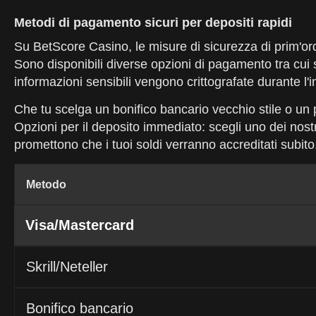
Metodi di pagamento sicuri per depositi rapidi
Su BetScore Casino, le misure di sicurezza di prim'ordi
Sono disponibili diverse opzioni di pagamento tra cui sc
informazioni sensibili vengono crittografate durante l
Che tu scelga un bonifico bancario vecchio stile o un 
Opzioni per il deposito immediato: scegli uno dei nostr
promettono che i tuoi soldi verranno accreditati subit
Metodo
Visa/Mastercard
Skrill/Neteller
Bonifico bancario