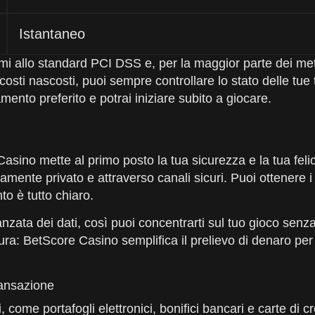
Istantaneo
rmi allo standard PCI DSS e, per la maggior parte dei meto
sti nascosti, puoi sempre controllare lo stato delle tue t
nto preferito e potrai iniziare subito a giocare.
asino mette al primo posto la tua sicurezza e la tua felici
tamente privato e attraverso canali sicuri. Puoi ottenere 
o è tutto chiaro.
nzata dei dati, così puoi concentrarti sul tuo gioco senz
ra: BetScore Casino semplifica il prelievo di denaro per i 
ransazione
, come portafogli elettronici, bonifici bancari e carte di c