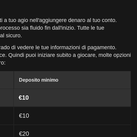
ti a tuo agio nell'aggiungere denaro al tuo conto.
esso sia fluido fin dall'inizio. Tutte le tue
al sicuro.
grado di vedere le tue informazioni di pagamento.
ce. Quindi puoi iniziare subito a giocare, molte opzioni
ro:
Deposito minimo
€10
€10
€20