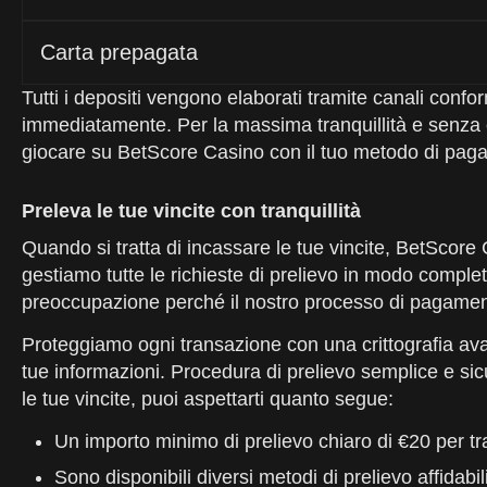
Carta prepagata
Tutti i depositi vengono elaborati tramite canali confo
immediatamente. Per la massima tranquillità e senza co
giocare su BetScore Casino con il tuo metodo di pagame
Preleva le tue vincite con tranquillità
Quando si tratta di incassare le tue vincite, BetScore C
gestiamo tutte le richieste di prelievo in modo comple
preoccupazione perché il nostro processo di pagament
Proteggiamo ogni transazione con una crittografia ava
tue informazioni. Procedura di prelievo semplice e sicu
le tue vincite, puoi aspettarti quanto segue:
Un importo minimo di prelievo chiaro di €20 per t
Sono disponibili diversi metodi di prelievo affidabili