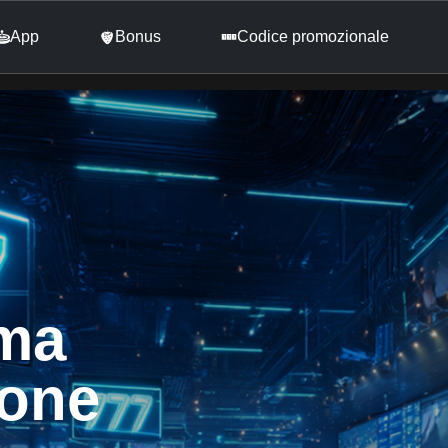
App
Bonus
Codice promozionale
ima
ione