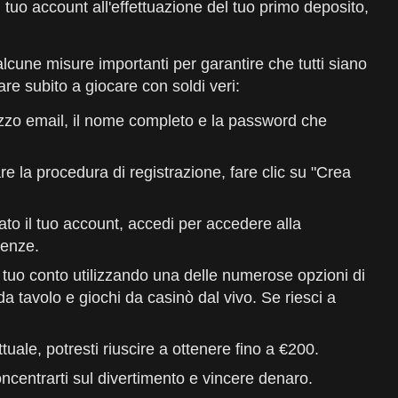
tuo account all'effettuazione del tuo primo deposito,
alcune misure importanti per garantire che tutti siano
are subito a giocare con soldi veri:
dirizzo email, il nome completo e la password che
re la procedura di registrazione, fare clic su "Crea
ivato il tuo account, accedi per accedere alla
renze.
 tuo conto utilizzando una delle numerose opzioni di
da tavolo e giochi da casinò dal vivo. Se riesci a
uale, potresti riuscire a ottenere fino a €200.
oncentrarti sul divertimento e vincere denaro.