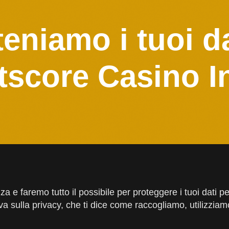
niamo i tuoi dat
score Casino In 
 faremo tutto il possibile per proteggere i tuoi dati person
iva sulla privacy, che ti dice come raccogliamo, utilizzia