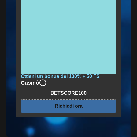
Ottieni un bonus del 100% + 50 FS
Casinò
BETSCORE100
Richiedi ora