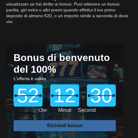
visualizzato se hai diritto ai bonus. Puoi ottenere un bonus
partita, giri extra o altri premi quando effettui il tuo primo
deposito di almeno €20, o un importo simile a seconda di dove
vivi.
Bonus di benvenuto
del 100%
L'offerta è valida:
52
12
28
Ore
Minuti
Secondi
Richiedi bonus