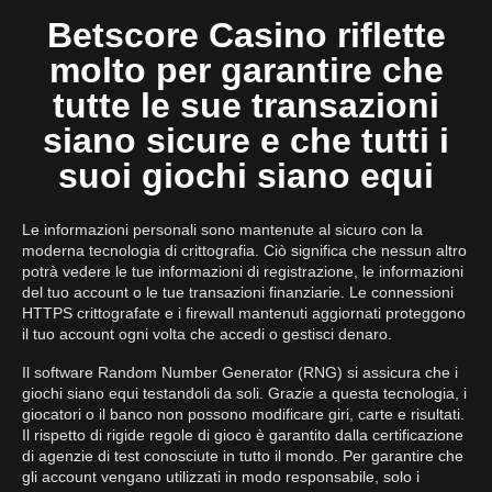
Betscore Casino riflette
molto per garantire che
tutte le sue transazioni
siano sicure e che tutti i
suoi giochi siano equi
Le informazioni personali sono mantenute al sicuro con la
moderna tecnologia di crittografia. Ciò significa che nessun altro
potrà vedere le tue informazioni di registrazione, le informazioni
del tuo account o le tue transazioni finanziarie. Le connessioni
HTTPS crittografate e i firewall mantenuti aggiornati proteggono
il tuo account ogni volta che accedi o gestisci denaro.
Il software Random Number Generator (RNG) si assicura che i
giochi siano equi testandoli da soli. Grazie a questa tecnologia, i
giocatori o il banco non possono modificare giri, carte e risultati.
Il rispetto di rigide regole di gioco è garantito dalla certificazione
di agenzie di test conosciute in tutto il mondo. Per garantire che
gli account vengano utilizzati in modo responsabile, solo i