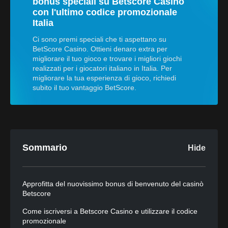
bonus speciali su Betscore Casino
con l'ultimo codice promozionale
Italia
Ci sono premi speciali che ti aspettano su
BetScore Casino. Ottieni denaro extra per
migliorare il tuo gioco e trovare i migliori giochi
realizzati per i giocatori italiano in Italia. Per
migliorare la tua esperienza di gioco, richiedi
subito il tuo vantaggio BetScore.
Sommario
Hide
Approfitta del nuovissimo bonus di benvenuto del casinò
Betscore
Come iscriversi a Betscore Casino e utilizzare il codice
promozionale