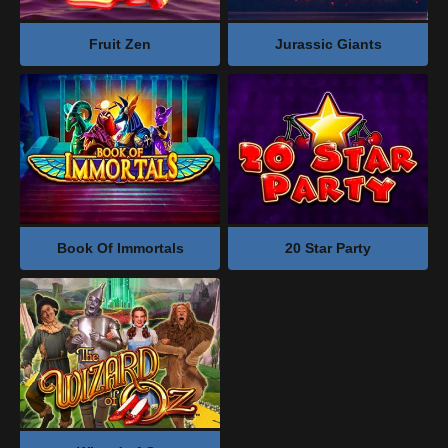
Fruit Zen
Jurassic Giants
Book Of Immortals
20 Star Party