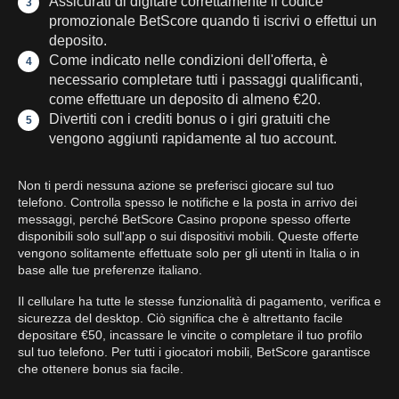
Assicurati di digitare correttamente il codice
promozionale BetScore quando ti iscrivi o effettui un
deposito.
Come indicato nelle condizioni dell'offerta, è
necessario completare tutti i passaggi qualificanti,
come effettuare un deposito di almeno €20.
Divertiti con i crediti bonus o i giri gratuiti che
vengono aggiunti rapidamente al tuo account.
Non ti perdi nessuna azione se preferisci giocare sul tuo
telefono. Controlla spesso le notifiche e la posta in arrivo dei
messaggi, perché BetScore Casino propone spesso offerte
disponibili solo sull'app o sui dispositivi mobili. Queste offerte
vengono solitamente effettuate solo per gli utenti in Italia o in
base alle tue preferenze italiano.
Il cellulare ha tutte le stesse funzionalità di pagamento, verifica e
sicurezza del desktop. Ciò significa che è altrettanto facile
depositare €50, incassare le vincite o completare il tuo profilo
sul tuo telefono. Per tutti i giocatori mobili, BetScore garantisce
che ottenere bonus sia facile.