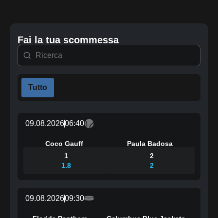
Fai la tua scommessa
Tutto
09.08.2026
06:40
Coco Gauff
Paula Badosa
1
2
1.8
2
09.08.2026
09:30