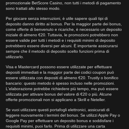
promozionale BetScore Casino, non tutti i metodi di pagamento
sono trattati allo stesso modo.
Per giocare senza interruzioni, è utile sapere quali tipi di
deposito danno diritto ai bonus. Per la maggior parte dei bonus,
come offerte di benvenuto e ricariche, è necessario un deposito
iniziale di almeno €20. Tuttavia, le promozioni potrebbero non
essere valide per tutti i metodi e i requisiti minimi di deposito
potrebbero essere diversi per alcuni. È importante assicurarsi
sempre che il metodo di deposito scelto funzioni prima di
utilizzarlo.
Visa e Mastercard possono essere utilizzate per effettuare
depositi immediati e la maggior parte dei codici coupon può
essere utilizzata con depositi di almeno €20. Trustly o bonifico
bancario: questo metodo è spesso incluso nelle promozioni.
L'elaborazione potrebbe richiedere più tempo, ma può essere
utilizzata per attivare bonus del valore di €20 o più. Alcune
offerte promozionali non si applicano a Skrill e Neteller.
Se vuoi utilizzare questi portafogli elettronici, assicurati di
leggere nuovamente i termini del bonus. Se utilizzi Apple Pay o
Google Pay per effettuare un deposito bonus e soddisfare i
requisiti minimi, puoi farlo. Prima di utilizzare una carta