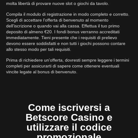
molta libertà di provare nuove slot o giochi da tavolo.
Compila il modulo di registrazione in modo completo e corretto.
Scegli di accettare l'offerta di benvenuto al momento
dell'iscrizione o quando vai alla cassa. Effettua il tuo primo
deposito di almeno €20. I fondi bonus verranno accreditati
immediatamente. Tieni presente che i requisiti di prelievo
devono essere soddisfatti e non tutti i giochi possono contare
allo stesso modo per tali requisiti.
Prima di richiedere un'offerta, dovresti sempre leggere i termini
completi per assicurarti di sapere come ottenere eventuali
vincite legate al bonus di benvenuto.
Come iscriversi a
Betscore Casino e
utilizzare il codice
promozionale