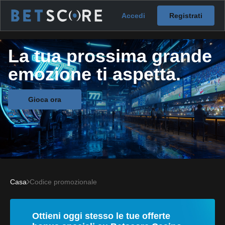
Accedi
Registrati
La tua prossima grande
emozione ti aspetta.
Gioca ora
Casa
Codice promozionale
Ottieni oggi stesso le tue offerte