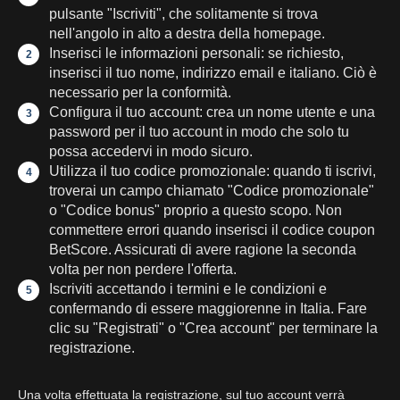
pulsante "Iscriviti", che solitamente si trova
nell'angolo in alto a destra della homepage.
Inserisci le informazioni personali: se richiesto,
inserisci il tuo nome, indirizzo email e italiano. Ciò è
necessario per la conformità.
Configura il tuo account: crea un nome utente e una
password per il tuo account in modo che solo tu
possa accedervi in modo sicuro.
Utilizza il tuo codice promozionale: quando ti iscrivi,
troverai un campo chiamato "Codice promozionale"
o "Codice bonus" proprio a questo scopo. Non
commettere errori quando inserisci il codice coupon
BetScore. Assicurati di avere ragione la seconda
volta per non perdere l'offerta.
Iscriviti accettando i termini e le condizioni e
confermando di essere maggiorenne in Italia. Fare
clic su "Registrati" o "Crea account" per terminare la
registrazione.
Una volta effettuata la registrazione, sul tuo account verrà