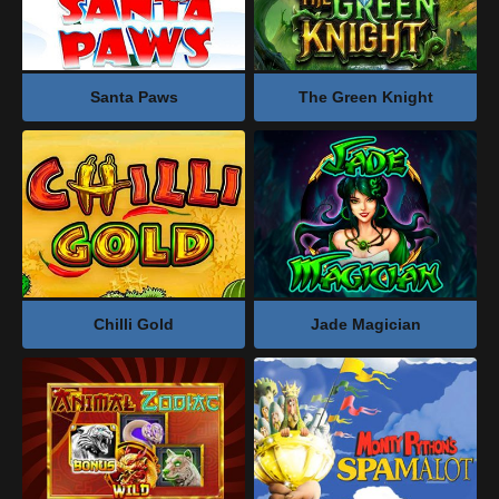
Santa Paws
The Green Knight
Chilli Gold
Jade Magician