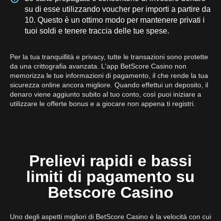
su di esse utilizzando voucher per importi a partire da
10. Questo è un ottimo modo per mantenere privati i
tuoi soldi e tenere traccia delle tue spese.
Per la tua tranquillità e privacy, tutte le transazioni sono protette
da una crittografia avanzata. L'app BetScore Casino non
memorizza le tue informazioni di pagamento, il che rende la tua
sicurezza online ancora migliore. Quando effettui un deposito, il
denaro viene aggiunto subito al tuo conto, così puoi iniziare a
utilizzare le offerte bonus e a giocare non appena ti registri.
Prelievi rapidi e bassi
limiti di pagamento su
Betscore Casino
Uno degli aspetti migliori di BetScore Casino è la velocità con cui