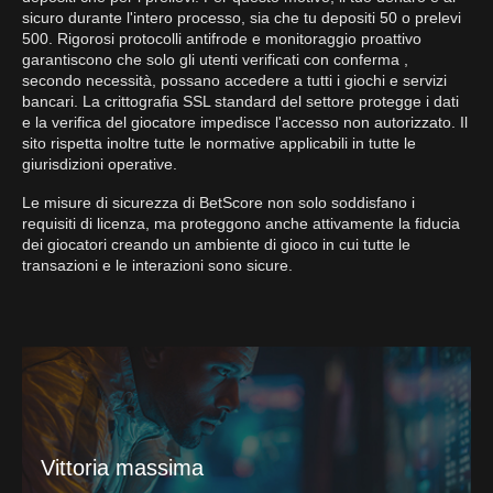
sicuro durante l'intero processo, sia che tu depositi 50 o prelevi
500. Rigorosi protocolli antifrode e monitoraggio proattivo
garantiscono che solo gli utenti verificati con conferma ,
secondo necessità, possano accedere a tutti i giochi e servizi
bancari. La crittografia SSL standard del settore protegge i dati
e la verifica del giocatore impedisce l'accesso non autorizzato. Il
sito rispetta inoltre tutte le normative applicabili in tutte le
giurisdizioni operative.
Le misure di sicurezza di BetScore non solo soddisfano i
requisiti di licenza, ma proteggono anche attivamente la fiducia
dei giocatori creando un ambiente di gioco in cui tutte le
transazioni e le interazioni sono sicure.
Vittoria massima