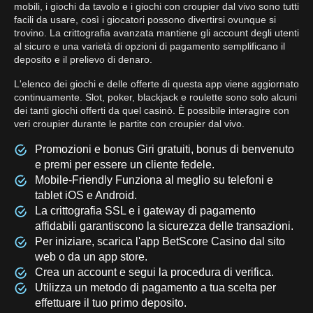
mobili, i giochi da tavolo e i giochi con croupier dal vivo sono tutti
facili da usare, così i giocatori possono divertirsi ovunque si
trovino. La crittografia avanzata mantiene gli account degli utenti
al sicuro e una varietà di opzioni di pagamento semplificano il
deposito e il prelievo di denaro.
L'elenco dei giochi e delle offerte di questa app viene aggiornato
continuamente. Slot, poker, blackjack e roulette sono solo alcuni
dei tanti giochi offerti da quel casinò. È possibile interagire con
veri croupier durante le partite con croupier dal vivo.
Promozioni e bonus Giri gratuiti, bonus di benvenuto
e premi per essere un cliente fedele.
Mobile-Friendly Funziona al meglio su telefoni e
tablet iOS e Android.
La crittografia SSL e i gateway di pagamento
affidabili garantiscono la sicurezza delle transazioni.
Per iniziare, scarica l'app BetScore Casino dal sito
web o da un app store.
Crea un account e segui la procedura di verifica.
Utilizza un metodo di pagamento a tua scelta per
effettuare il tuo primo deposito.