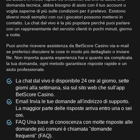
domanda tecnica, abbia bisogno di aiuto con il tuo account o
voglia saperne di più sulle condizioni per il prelievo. Esistono
diversi modi semplici con cui i giocatori possono mettersi in
contatto. La chat dal vivo è la più popolare perché puoi parlare
con un rappresentante del servizio clienti in pochi minuti, giorno
e notte.
Puoi anche ricevere assistenza da BetScore Casino via e-mail
se preferisci discutere le cose in modo più dettagliato o inviare
file. Non importa quanta esperienza hai o quanto sia complicata
la tua domanda, ogni metodo garantisce risposte rapide e un
aiuto professionale.
La chat dal vivo è disponibile 24 ore al giorno, sette
giorni alla settimana, sia sul sito web che sull'app
BetScore Casino.
Email Invia le tue domande all'indirizzo di supporto.
La maggior parte delle risposte arriva entro una o sei
ore.
FAQ Una base di conoscenza con molte risposte alle
domande più comuni è chiamata "domande
frequenti" (FAQ).