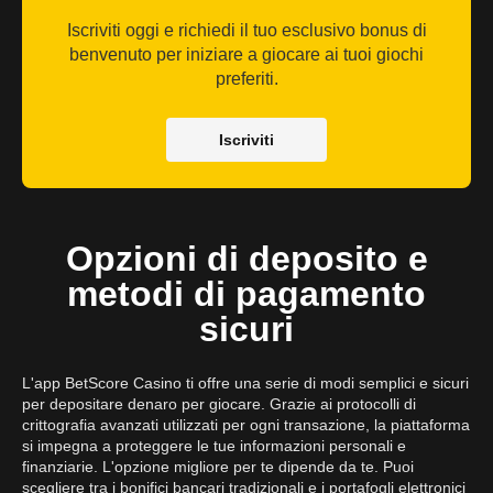
Iscriviti oggi e richiedi il tuo esclusivo bonus di
benvenuto per iniziare a giocare ai tuoi giochi
preferiti.
Iscriviti
Opzioni di deposito e
metodi di pagamento
sicuri
L'app BetScore Casino ti offre una serie di modi semplici e sicuri
per depositare denaro per giocare. Grazie ai protocolli di
crittografia avanzati utilizzati per ogni transazione, la piattaforma
si impegna a proteggere le tue informazioni personali e
finanziarie. L'opzione migliore per te dipende da te. Puoi
scegliere tra i bonifici bancari tradizionali e i portafogli elettronici