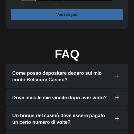
Vedi di più
FAQ
Come posso depositare denaro sul mio
conto Betscore Casino?
Dove invio le mie vincite dopo aver vinto?
Un bonus del casinò deve essere pagato
un certo numero di volte?