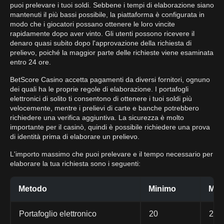
puoi prelevare i tuoi soldi. Sebbene i tempi di elaborazione siano
mantenuti il più bassi possibile, la piattaforma è configurata in
modo che i giocatori possano ottenere le loro vincite
rapidamente dopo aver vinto. Gli utenti possono ricevere il
denaro quasi subito dopo l'approvazione della richiesta di
prelievo, poiché la maggior parte delle richieste viene esaminata
entro 24 ore.
BetScore Casino accetta pagamenti da diversi fornitori, ognuno
dei quali ha le proprie regole di elaborazione. I portafogli
elettronici di solito ti consentono di ottenere i tuoi soldi più
velocemente, mentre i prelievi di carte e banche potrebbero
richiedere una verifica aggiuntiva. La sicurezza è molto
importante per il casinò, quindi è possibile richiedere una prova
di identità prima di elaborare un prelievo.
L'importo massimo che puoi prelevare e il tempo necessario per
elaborare la tua richiesta sono i seguenti:
Metodo
Minimo
Mas
Portafoglio elettronico
20
2.0