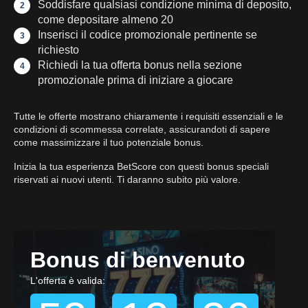
Soddisfare qualsiasi condizione minima di deposito,
come depositare almeno 20
Inserisci il codice promozionale pertinente se
richiesto
Richiedi la tua offerta bonus nella sezione
promozionale prima di iniziare a giocare
Tutte le offerte mostrano chiaramente i requisiti essenziali e le
condizioni di scommessa correlate, assicurandoti di sapere
come massimizzare il tuo potenziale bonus.
Inizia la tua esperienza BetScore con questi bonus speciali
riservati ai nuovi utenti. Ti daranno subito più valore.
Bonus di benvenuto
L'offerta è valida: